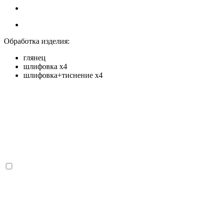
Обработка изделия:
глянец
шлифовка х4
шлифовка+тиснение х4